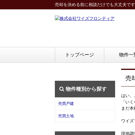
売却を決める前に相談だけでも大丈夫です
トップページ
物件一
売
物件種別から探す
はい、
「いく
売買戸建
まだ本
売買土地
ワイズ
現地調